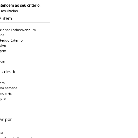
atendem ao seu critério.
s resultados
e item
ecionar Todos/Nenhum
ina
teúdo Externo
uivo
gem
k
cia
as desde
tem
ima semana
imo mês
pre
ar por
ia