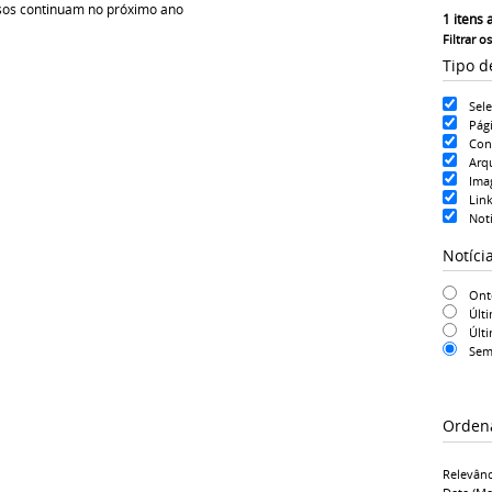
sos continuam no próximo ano
1
itens 
Filtrar o
Tipo d
Sel
Pág
Con
Arq
Ima
Lin
Noti
Notíci
On
Últ
Últ
Sem
Orden
Relevânc