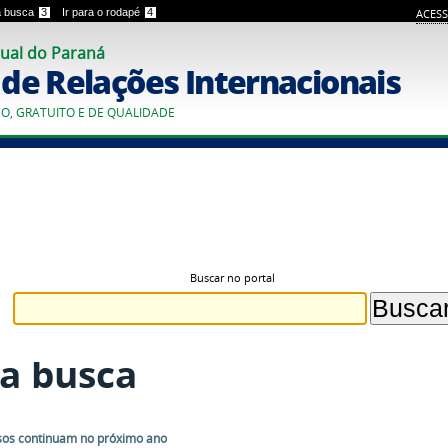
 a busca
3
Ir para o rodapé
4
ACESS
ual do Paraná
o de Relações Internacionais
CO, GRATUITO E DE QUALIDADE
Buscar no portal
a busca
sos continuam no próximo ano