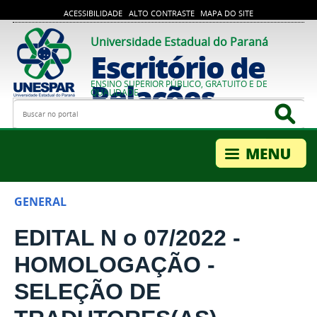
ACESSIBILIDADE
ALTO CONTRASTE
MAPA DO SITE
Universidade Estadual do Paraná
Escritório de
Relações
ENSINO SUPERIOR PÚBLICO, GRATUITO E DE
QUALIDADE
Busca
Bus
Internacionais
GENERAL
EDITAL N o 07/2022 -
HOMOLOGAÇÃO -
SELEÇÃO DE