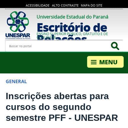
ACESSIBILIDADE
ALTO CONTRASTE
MAPA DO SITE
Universidade Estadual do Paraná
Escritório de
Relações
ENSINO SUPERIOR PÚBLICO, GRATUITO E DE
QUALIDADE
Busca
Bus
Internacionais
GENERAL
Inscrições abertas para
cursos do segundo
semestre PFF - UNESPAR