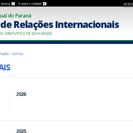
 a busca
3
Ir para o rodapé
4
ACESS
ual do Paraná
o de Relações Internacionais
CO, GRATUITO E DE QUALIDADE
TAÇÃO
>
EDITAIS
AIS
2026
2025