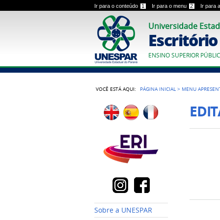
Ir para o conteúdo
1
Ir para o menu
2
Ir para
Universidade Estad
Escritóri
ENSINO SUPERIOR PÚBLI
VOCÊ ESTÁ AQUI:
PÁGINA INICIAL
>
MENU APRESEN
EDIT
Sobre a UNESPAR