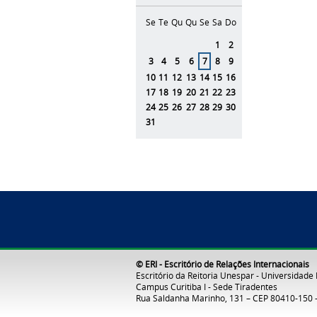
Se
Te
Qu
Qu
Se
Sa
Do
Agosto
1
2
3
4
5
6
7
8
9
10
11
12
13
14
15
16
17
18
19
20
21
22
23
24
25
26
27
28
29
30
31
© ERI - Escritório de Relações Internacionais
Escritório da Reitoria Unespar - Universidade
Campus Curitiba I - Sede Tiradentes
Rua Saldanha Marinho, 131 – CEP 80410-150 –