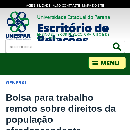
ACESSIBILIDADE
ALTO CONTRASTE
MAPA DO SITE
Universidade Estadual do Paraná
Escritório de
Relações
ENSINO SUPERIOR PÚBLICO, GRATUITO E DE
QUALIDADE
Busca
Bus
Internacionais
GENERAL
Bolsa para trabalho
remoto sobre direitos da
população