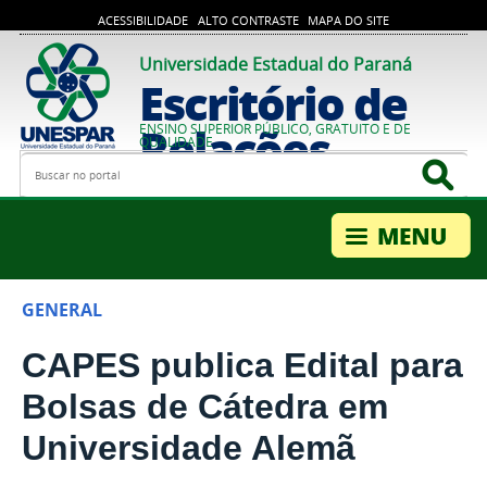
ACESSIBILIDADE
ALTO CONTRASTE
MAPA DO SITE
Universidade Estadual do Paraná
Escritório de
Relações
ENSINO SUPERIOR PÚBLICO, GRATUITO E DE
QUALIDADE
Busca
Bus
Internacionais
GENERAL
CAPES publica Edital para
Bolsas de Cátedra em
Universidade Alemã