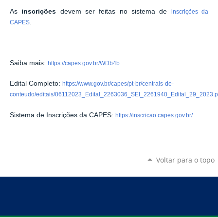
As
inscrições
devem ser feitas no
sistema de
inscrições da
.
CAPES
Saiba mais
:
https://capes.gov.br/WDb4b
Edital Completo:
https://www.gov.br/capes/pt-br/centrais-de-
conteudo/editais/06112023_Edital_2263036_SEI_2261940_Edital_29_2023.p
Sistema de Inscrições da CAPES:
https://inscricao.capes.gov.br/
Voltar para o topo