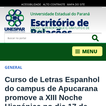
ACESSIBILIDADE
ALTO CONTRASTE
MAPA DO SITE
Universidade Estadual do Paraná
Escritório de
Relações
ENSINO SUPERIOR PÚBLICO, GRATUITO E DE
QUALIDADE
Busca
Bus
Internacionais
GENERAL
Curso de Letras Espanhol
do campus de Apucarana
promove a XIII Noche