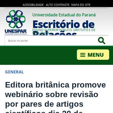
ACESSIBILIDADE
ALTO CONTRASTE
MAPA DO SITE
Universidade Estadual do Paraná
Escritório de
Relações
ENSINO SUPERIOR PÚBLICO, GRATUITO E DE
QUALIDADE
Busca
Bus
Internacionais
GENERAL
Editora britânica promove
webinário sobre revisão
por pares de artigos