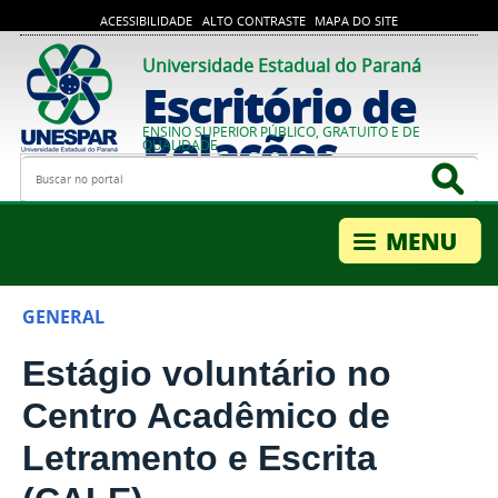
ACESSIBILIDADE
ALTO CONTRASTE
MAPA DO SITE
Universidade Estadual do Paraná
Escritório de
Relações
ENSINO SUPERIOR PÚBLICO, GRATUITO E DE
QUALIDADE
Busca
Bus
Internacionais
GENERAL
Estágio voluntário no
Centro Acadêmico de
Letramento e Escrita