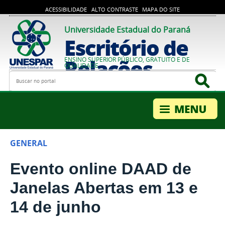
ACESSIBILIDADE
ALTO CONTRASTE
MAPA DO SITE
Universidade Estadual do Paraná
Escritório de
Relações
ENSINO SUPERIOR PÚBLICO, GRATUITO E DE
QUALIDADE
Busca
Bus
Internacionais
GENERAL
Evento online DAAD de
Janelas Abertas em 13 e
14 de junho