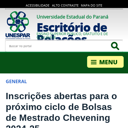
ACESSIBILIDADE
ALTO CONTRASTE
MAPA DO SITE
Universidade Estadual do Paraná
Escritório de
Relações
ENSINO SUPERIOR PÚBLICO, GRATUITO E DE
QUALIDADE
Busca
Bus
Internacionais
GENERAL
Inscrições abertas para o
próximo ciclo de Bolsas
de Mestrado Chevening