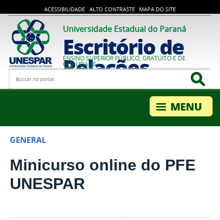
ACESSIBILIDADE
ALTO CONTRASTE
MAPA DO SITE
Universidade Estadual do Paraná
Escritório de
Relações
ENSINO SUPERIOR PÚBLICO, GRATUITO E DE
QUALIDADE
Busca
Bus
Internacionais
GENERAL
Minicurso online do PFE
UNESPAR