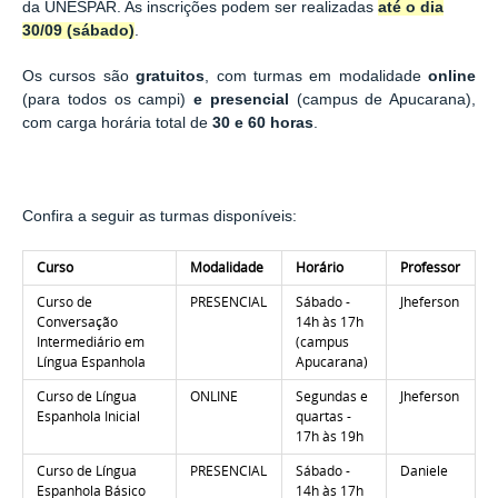
da UNESPAR. As inscrições podem ser realizadas
até o dia
30/09 (sábado)
.
Os cursos são
gratuitos
, com turmas em modalidade
online
(para todos os campi)
e presencial
(campus de Apucarana),
com carga horária total de
30 e 60 horas
.
Confira a seguir as turmas disponíveis:
Curso
Modalidade
Horário
Professor
Curso de
PRESENCIAL
Sábado -
Jheferson
Conversação
14h às 17h
Intermediário em
(campus
Língua Espanhola
Apucarana)
Curso de Língua
ONLINE
Segundas e
Jheferson
Espanhola Inicial
quartas -
17h às 19h
Curso de Língua
PRESENCIAL
Sábado -
Daniele
Espanhola Básico
14h às 17h