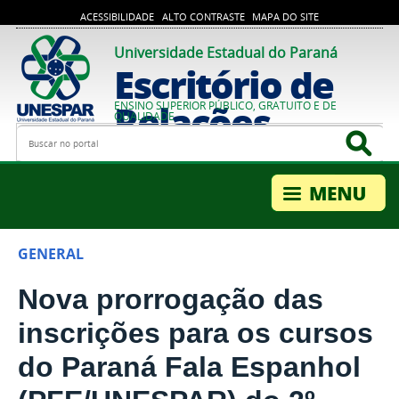
ACESSIBILIDADE
ALTO CONTRASTE
MAPA DO SITE
Universidade Estadual do Paraná
Escritório de
Relações
ENSINO SUPERIOR PÚBLICO, GRATUITO E DE
QUALIDADE
Busca
Bus
Internacionais
GENERAL
Nova prorrogação das
inscrições para os cursos
do Paraná Fala Espanhol