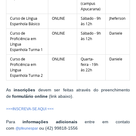
(campus
Apucarana)
Curso de Língua
ONLINE
Sábado - 9h
Jheferson
Espanhola Básico
às 12h
Curso de
ONLINE
Sábado - 9h
Daniele
Proficiência em
às 12h
Língua
Espanhola Turma 1
Curso de
ONLINE
Quarta-
Daniele
Proficiência em
feira - 19h
Língua
às 22h
Espanhola Turma 2
As
inscrições
devem ser feitas através do preenchimento
de
formulário
online
(link abaixo).
>>>INSCREVA-SE AQUI <<<
Para
informações adicionais
entre em contato
com
ou (42) 99818-1556
@pfeunespar