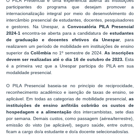
O PILA Presencial é uma experiência aberta às instituições
participantes do programa que desejam promover a
internacionalização integral por meio do desenvolvimento do
intercâmbio presencial de estudantes, docentes, pesquisadores
e gestores. Na Unespar, a
Convocatória PILA Presencial
2024-1
encontra-se aberta para a candidatura de
estudantes
de graduação e docentes efetivos da Unespar
, para
realizarem um período de mobilidade em instituições de ensino
superior da
Colômbia
no 1º semestre de 2024.
As inscrições
devem ser realizadas até o dia
16 de outubro de 2023.
Esta
é a primeira vez que a Unespar participa do PILA em sua
modalidade presencial.
O PILA Presencial baseia-se no princípio de reciprocidade,
reconhecimento acadêmico e isenção de taxas de ensino, se
aplicável. Em todas as categorias de mobilidade presencial,
as
instituições de ensino anfitriãs cobrirão os custos de
hospedagem e a alimentação
dos intercambistas, sete dias
por semana. Demais custos, como passagem (aérea/terrestre),
emissão do visto (se aplicável), seguro saúde, entre outros,
ficam a cargo do/a estudante e do/a docente selecionados/as.