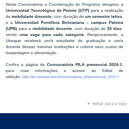
Nesta Convocatória a Coordenação do Programa designou a
Universidad Tecnológica de Pereira
(UTP)
para a realização
da
mobilidade discente
, com duração de
um semestre letivo
,
e a
Universidad Pontificia Bolivariana – campus Palmira
(UPB)
para a
mobilidade docente
, com duração de
20 dias
,
sendo
uma vaga para cada categoria
. Reciprocamente, a
Unespar receberá um/a estudante de graduação e um/a
docente dessas mesmas instituições e cobrirá seus custos de
hospedagem e alimentação.
Confira a página da
Convocatória PILA presencial 2024-1
,
para mais informações e acesso ao Edital de
seleção:
https://eri.unespar.edu.br/convocatoria_pilapresencial_2024-1
Voltar para o topo