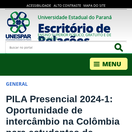
ACESSIBILIDADE
ALTO CONTRASTE
MAPA DO SITE
Universidade Estadual do Paraná
Escritório de
Relações
ENSINO SUPERIOR PÚBLICO, GRATUITO E DE
QUALIDADE
Busca
Bus
Internacionais
GENERAL
PILA Presencial 2024-1:
Oportunidade de
intercâmbio na Colômbia