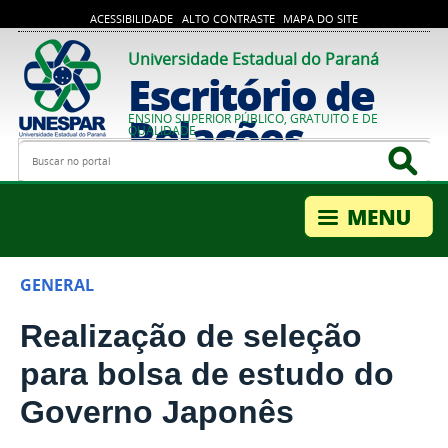
ACESSIBILIDADE
ALTO CONTRASTE
MAPA DO SITE
Universidade Estadual do Paraná
Escritório de
Relações
ENSINO SUPERIOR PÚBLICO, GRATUITO E DE
QUALIDADE
Busca
Bus
Internacionais
GENERAL
Realização de seleção
para bolsa de estudo do
Governo Japonês