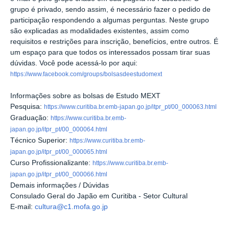
grupo é privado, sendo assim, é necessário fazer o pedido de
participação respondendo a algumas perguntas. Neste grupo
são explicadas as modalidades existentes, assim como
requisitos e restrições para inscrição, benefícios, entre outros. É
um espaço para que todos os interessados possam tirar suas
dúvidas. Você pode acessá-lo por aqui:
https://www.facebook.com/groups/bolsasdeestudomext
Informações sobre as bolsas de Estudo MEXT
Pesquisa:
https://www.curitiba.br.emb-japan.go.jp/itpr_pt/00_000063.html
Graduação:
https://www.curitiba.br.emb-
japan.go.jp/itpr_pt/00_000064.html
Técnico Superior:
https://www.curitiba.br.emb-
japan.go.jp/itpr_pt/00_000065.html
Curso Profissionalizante:
https://www.curitiba.br.emb-
japan.go.jp/itpr_pt/00_000066.html
Demais informações / Dúvidas
Consulado Geral do Japão em Curitiba - Setor Cultural
E-mail:
cultura@c1.mofa.go.jp