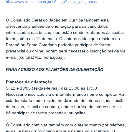
https://www.br.emb-japan.go.jp/itpr_pt/bolsas_programas.html
O Consulado Geral do Japão em Curitiba também está
oferecendo plantões de orientação para os candidatos
interessados nas bolsas, que estão sendo realizados às sextas-
feiras, até o dia 19 de maio. Os interessados que residem no
Paraná ou Santa Catariana poderão participar de forma
presencial ou online, porém será necessário inscrição prévia via
e-mail (cultura@c1.mofa.go.jp).
PARA ACESSO AOS PLANTÕES DE ORIENTAÇÃO
Plantões de orientação
5, 12 e 19/05 (sextas-feiras): das 13:30 às 17:30
Necessário inscrição via e-mail informando nome completo, RG,
cidade/estado onde reside, modalidade de interesse, instituição
de ensino, e-mail de contato, data e horário de interesse e se
irá participar de forma presencial ou online.
O Consulado continua também com o atendimento por telefone,
e-mail e pelo grupo criado em sua página no Facebook. O