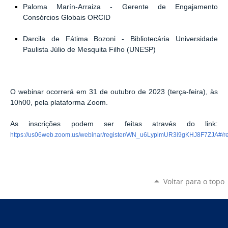
Paloma Marín-Arraiza - Gerente de Engajamento
Consórcios Globais ORCID
Darcila de Fátima Bozoni - Bibliotecária Universidade
Paulista Júlio de Mesquita Filho (UNESP)
O webinar ocorrerá em
31 de outubro de 2023 (terça-feira), às
10h00
, pela plataforma
Zoom
.
As
inscrições
podem ser feitas através do link:
https://us06web.zoom.us/webinar/register/WN_u6LypimUR3i9gKHJ8F7ZJA#/reg
Voltar para o topo