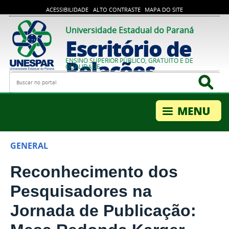
ACESSIBILIDADE
ALTO CONTRASTE
MAPA DO SITE
Universidade Estadual do Paraná
Escritório de
Relações
ENSINO SUPERIOR PÚBLICO, GRATUITO E DE
QUALIDADE
Busca
Bus
Internacionais
GENERAL
Reconhecimento dos
Pesquisadores na
Jornada de Publicação: