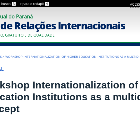
 a busca
3
Ir para o rodapé
4
ACESS
ual do Paraná
o de Relações Internacionais
CO, GRATUITO E DE QUALIDADE
S
>
WORKSHOP INTERNATIONALIZATION OF HIGHER EDUCATION INSTITUTIONS AS A MULTI
AL
kshop Internationalization of
cation Institutions as a mult
cept