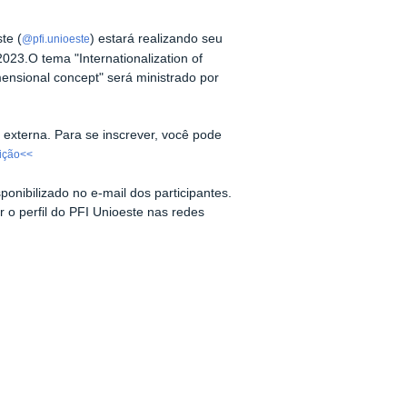
te (
) estará realizando seu
@pfi.unioeste
2023.
O tema "Internationalization of
mensional concept" será ministrado por
 externa. Para se inscrever, você pode
rição<<
onibilizado no e-mail dos participantes.
 o perfil do PFI Unioeste nas redes