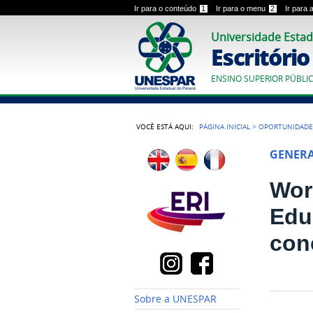
Ir para o conteúdo
1
Ir para o menu
2
Ir para
Universidade Estad
Escritóri
ENSINO SUPERIOR PÚBLI
VOCÊ ESTÁ AQUI:
PÁGINA INICIAL
>
OPORTUNIDADE
GENER
Wor
Edu
con
Sobre a UNESPAR