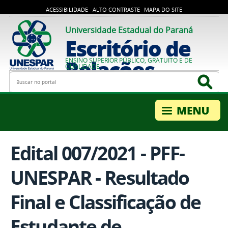
ACESSIBILIDADE
ALTO CONTRASTE
MAPA DO SITE
Universidade Estadual do Paraná
Escritório de
Relações
ENSINO SUPERIOR PÚBLICO, GRATUITO E DE
QUALIDADE
Busca
Bus
Internacionais
Edital 007/2021 - PFF-
UNESPAR - Resultado
Final e Classificação de
Estudante de