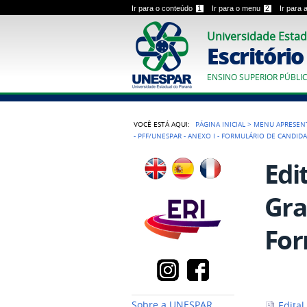
Ir para o conteúdo
1
Ir para o menu
2
Ir para
Universidade Estad
Escritóri
ENSINO SUPERIOR PÚBLI
VOCÊ ESTÁ AQUI:
PÁGINA INICIAL
>
MENU APRESEN
- PFF/UNESPAR - ANEXO I - FORMULÁRIO DE CANDID
Edi
Gra
For
Sobre a UNESPAR
Edital