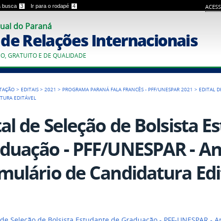
 a busca
3
Ir para o rodapé
4
ACESS
ual do Paraná
o de Relações Internacionais
CO, GRATUITO E DE QUALIDADE
TAÇÃO
>
EDITAIS
>
2021
>
PROGRAMA PARANÁ FALA FRANCÊS - PFF/UNESPAR 2021
>
EDITAL 
ATURA EDITÁVEL
tal de Seleção de Bolsista E
duação - PFF/UNESPAR - Ane
mulário de Candidatura Edi
 de Seleção de Bolsista Estudante de Graduação - PFF-UNESPAR - An