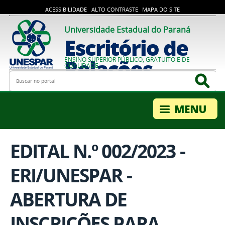
ACESSIBILIDADE
ALTO CONTRASTE
MAPA DO SITE
Universidade Estadual do Paraná
Escritório de
Relações
ENSINO SUPERIOR PÚBLICO, GRATUITO E DE
QUALIDADE
Busca
Bus
Internacionais
EDITAL N.º 002/2023 -
ERI/UNESPAR -
ABERTURA DE
INSCRIÇÕES PARA