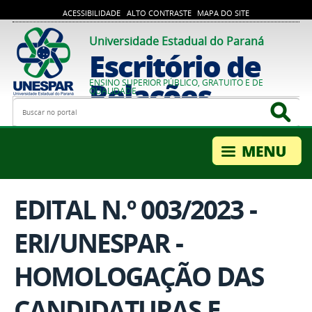
ACESSIBILIDADE
ALTO CONTRASTE
MAPA DO SITE
Universidade Estadual do Paraná
Escritório de
Relações
ENSINO SUPERIOR PÚBLICO, GRATUITO E DE
QUALIDADE
Busca
Bus
Internacionais
EDITAL N.º 003/2023 -
ERI/UNESPAR -
HOMOLOGAÇÃO DAS
CANDIDATURAS E