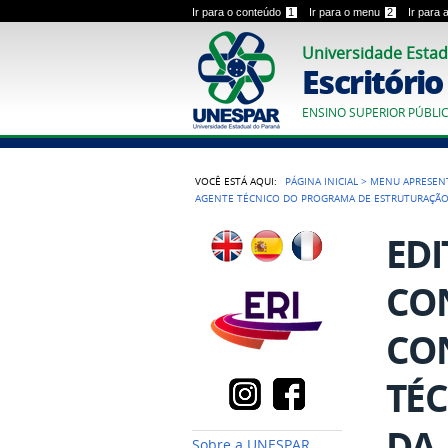
Ir para o conteúdo
1
Ir para o menu
2
Ir para
Universidade Estad
Escritóri
ENSINO SUPERIOR PÚBLI
VOCÊ ESTÁ AQUI:
PÁGINA INICIAL
>
MENU APRESEN
AGENTE TÉCNICO DO PROGRAMA DE ESTRUTURAÇÃO D
EDI
CO
CO
TÉ
DA 
Sobre a UNESPAR