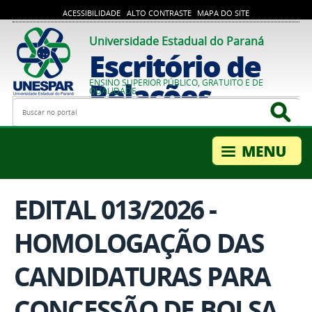
ACESSIBILIDADE
ALTO CONTRASTE
MAPA DO SITE
Universidade Estadual do Paraná
Escritório de
Relações
ENSINO SUPERIOR PÚBLICO, GRATUITO E DE
QUALIDADE
Busca
Bus
Internacionais
EDITAL 013/2026 -
HOMOLOGAÇÃO DAS
CANDIDATURAS PARA
CONCESSÃO DE BOLSA