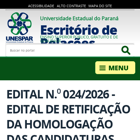
ACESSIBILIDADE
ALTO CONTRASTE
MAPA DO SITE
Universidade Estadual do Paraná
Escritório de
Relações
ENSINO SUPERIOR PÚBLICO, GRATUITO E DE
QUALIDADE
Busca
Bus
Internacionais
EDITAL N.⁰ 024/2026 -
EDITAL DE RETIFICAÇÃO
DA HOMOLOGAÇÃO
DAS CANDIDATURAS