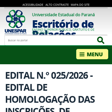
ACESSIBILIDADE
ALTO CONTRASTE
MAPA DO SITE
Universidade Estadual do Paraná
Escritório de
Relações
ENSINO SUPERIOR PÚBLICO, GRATUITO E DE
QUALIDADE
Busca
Bus
Internacionais
EDITAL N.° 025/2026 -
EDITAL DE
HOMOLOGAÇÃO DAS
INSCRIÇÕES, DE