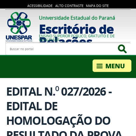
ACESSIBILIDADE
ALTO CONTRASTE
MAPA DO SITE
Universidade Estadual do Paraná
Escritório de
Relações
ENSINO SUPERIOR PÚBLICO, GRATUITO E DE
QUALIDADE
Busca
Bus
Internacionais
EDITAL N.⁰ 027/2026 -
EDITAL DE
HOMOLOGAÇÃO DO
RESULTADO DA PROVA