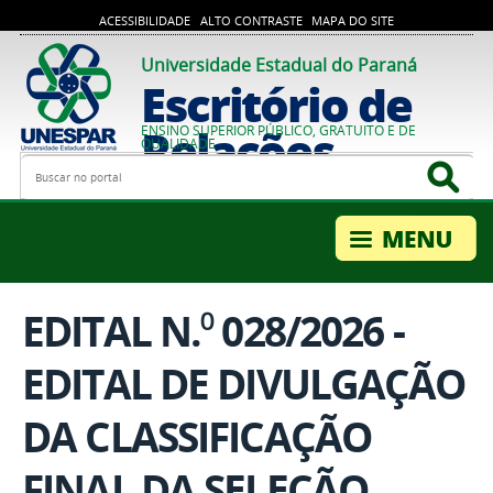
ACESSIBILIDADE
ALTO CONTRASTE
MAPA DO SITE
Universidade Estadual do Paraná
Escritório de
Relações
ENSINO SUPERIOR PÚBLICO, GRATUITO E DE
QUALIDADE
Busca
Bus
Internacionais
EDITAL N.⁰ 028/2026 -
EDITAL DE DIVULGAÇÃO
DA CLASSIFICAÇÃO
FINAL DA SELEÇÃO