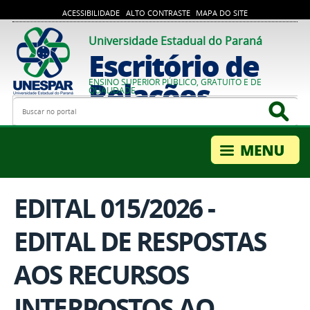
ACESSIBILIDADE
ALTO CONTRASTE
MAPA DO SITE
Universidade Estadual do Paraná
Escritório de
Relações
ENSINO SUPERIOR PÚBLICO, GRATUITO E DE
QUALIDADE
Busca
Bus
Internacionais
EDITAL 015/2026 -
EDITAL DE RESPOSTAS
AOS RECURSOS
INTERPOSTOS AO