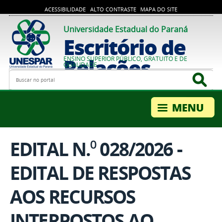
ACESSIBILIDADE
ALTO CONTRASTE
MAPA DO SITE
Universidade Estadual do Paraná
Escritório de
Relações
ENSINO SUPERIOR PÚBLICO, GRATUITO E DE
QUALIDADE
Busca
Bus
Internacionais
EDITAL N.⁰ 028/2026 -
EDITAL DE RESPOSTAS
AOS RECURSOS
INTERPOSTOS AO