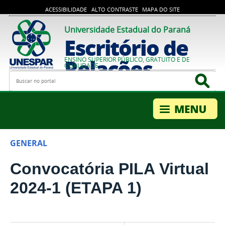
ACESSIBILIDADE
ALTO CONTRASTE
MAPA DO SITE
Universidade Estadual do Paraná
Escritório de
Relações
ENSINO SUPERIOR PÚBLICO, GRATUITO E DE
QUALIDADE
Busca
Bus
Internacionais
GENERAL
Convocatória PILA Virtual
2024-1 (ETAPA 1)