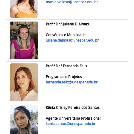
marila.velloso@unespar.edu.br
Prof.ª Dr.ª Juliane
D'Almas
Convênios e Mobilidade
juliane.dalmas@unespar.edu.br
Prof.ª Dr.ª
Fernanda Felix
Programas e Projetos
fernanda.felix@unespar.edu.br
Kênia Crisley Pereira dos Santos
Agente Universitária Profissional
kenia.santos@unespar.edu.br