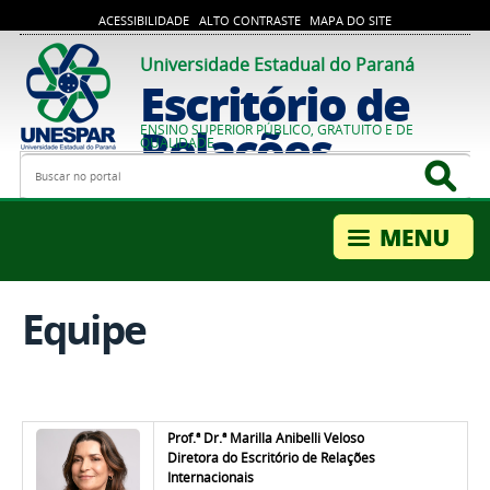
ACESSIBILIDADE
ALTO CONTRASTE
MAPA DO SITE
Universidade Estadual do Paraná
Escritório de
Relações
ENSINO SUPERIOR PÚBLICO, GRATUITO E DE
QUALIDADE
Busca
Bus
Internacionais
Equipe
Prof.ª Dr.ª
Marilla Anibelli Veloso
Diretora do Escritório de Relações
Internacionais