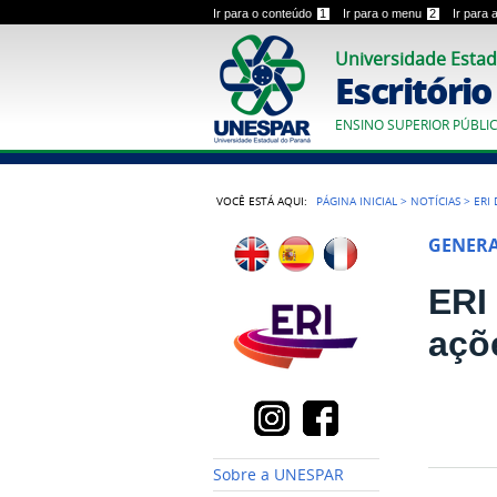
Ir para o conteúdo
1
Ir para o menu
2
Ir para
Universidade Estad
Escritóri
ENSINO SUPERIOR PÚBLI
VOCÊ ESTÁ AQUI:
PÁGINA INICIAL
>
NOTÍCIAS
>
ERI
GENER
ERI 
açõ
Sobre a UNESPAR