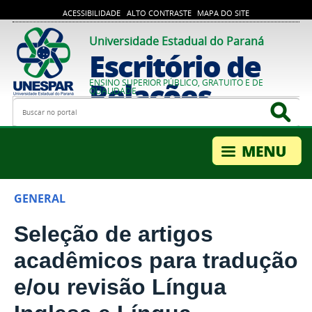
ACESSIBILIDADE
ALTO CONTRASTE
MAPA DO SITE
Universidade Estadual do Paraná
Escritório de
Relações
ENSINO SUPERIOR PÚBLICO, GRATUITO E DE
QUALIDADE
Busca
Bus
Internacionais
GENERAL
Seleção de artigos
acadêmicos para tradução
e/ou revisão Língua