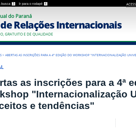
 a busca
3
Ir para o rodapé
4
ACESS
ual do Paraná
o de Relações Internacionais
CO, GRATUITO E DE QUALIDADE
S
>
ABERTAS AS INSCRIÇÕES PARA A 4ª EDIÇÃO DO WORKSHOP "INTERNACIONALIZAÇÃO UNIVE
AL
rtas as inscrições para a 4ª 
kshop "Internacionalização Un
ceitos e tendências"