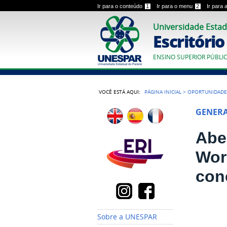
Ir para o conteúdo
1
Ir para o menu
2
Ir para
Universidade Estad
Escritóri
ENSINO SUPERIOR PÚBLI
VOCÊ ESTÁ AQUI:
PÁGINA INICIAL
>
OPORTUNIDADE
GENER
Abe
Wor
con
Sobre a UNESPAR