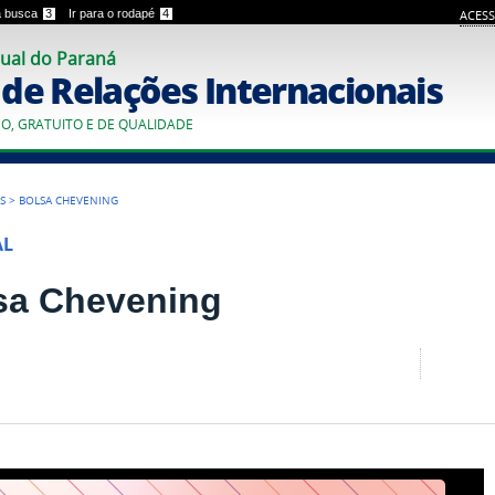
 a busca
3
Ir para o rodapé
4
ACESS
ual do Paraná
o de Relações Internacionais
CO, GRATUITO E DE QUALIDADE
S
>
BOLSA CHEVENING
AL
sa Chevening