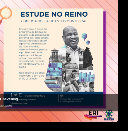
_Chevening
hevening