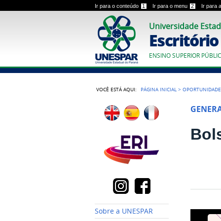
Ir para o conteúdo
1
Ir para o menu
2
Ir para
Universidade Estad
Escritóri
ENSINO SUPERIOR PÚBLI
VOCÊ ESTÁ AQUI:
PÁGINA INICIAL
>
OPORTUNIDADE
GENER
Bol
Sobre a UNESPAR