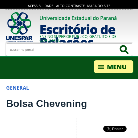
ACESSIBILIDADE
ALTO CONTRASTE
MAPA DO SITE
Universidade Estadual do Paraná
Escritório de
Relações
ENSINO SUPERIOR PÚBLICO, GRATUITO E DE
QUALIDADE
Busca
Bus
Internacionais
GENERAL
Bolsa Chevening