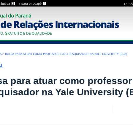
 a busca
3
Ir para o rodapé
4
ACESS
ual do Paraná
o de Relações Internacionais
CO, GRATUITO E DE QUALIDADE
S
>
BOLSA PARA ATUAR COMO PROFESSOR E/OU PESQUISADOR NA YALE UNIVERSITY (EUA)
AL
sa para atuar como professor
quisador na Yale University 