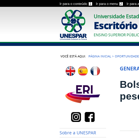
Ir para o conteúdo
1
Ir para o menu
2
Ir para
Universidade Estad
Escritóri
ENSINO SUPERIOR PÚBLI
VOCÊ ESTÁ AQUI:
PÁGINA INICIAL
>
OPORTUNIDADE
GENER
Bol
pes
Sobre a UNESPAR