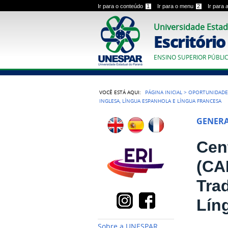
Ir para o conteúdo
1
Ir para o menu
2
Ir para
Universidade Estad
Escritóri
ENSINO SUPERIOR PÚBLI
VOCÊ ESTÁ AQUI:
PÁGINA INICIAL
>
OPORTUNIDADE
INGLESA, LÍNGUA ESPANHOLA E LÍNGUA FRANCESA
GENER
Cen
(CA
Tra
Lín
Sobre a UNESPAR