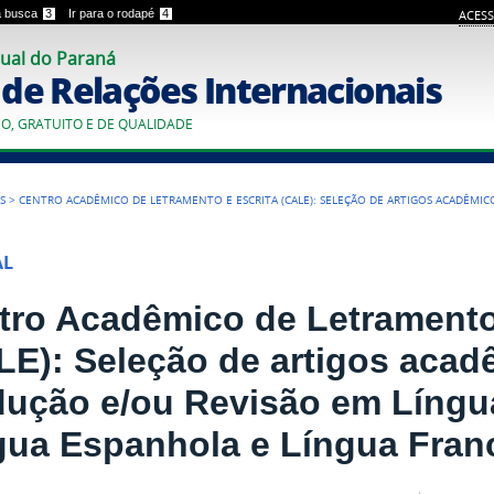
 a busca
3
Ir para o rodapé
4
ACESS
ual do Paraná
o de Relações Internacionais
CO, GRATUITO E DE QUALIDADE
S
>
CENTRO ACADÊMICO DE LETRAMENTO E ESCRITA (CALE): SELEÇÃO DE ARTIGOS ACADÊMIC
AL
tro Acadêmico de Letramento
LE): Seleção de artigos acad
dução e/ou Revisão em Língua
gua Espanhola e Língua Fran