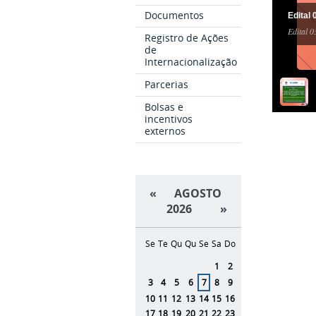
Documentos
Edita
Edital
Registro de Ações
de
Internacionalização
Parcerias
Bolsas e
incentivos
externos
«
AGOSTO
2026
»
Se
Te
Qu
Qu
Se
Sa
Do
Agosto
1
2
3
4
5
6
7
8
9
10
11
12
13
14
15
16
17
18
19
20
21
22
23