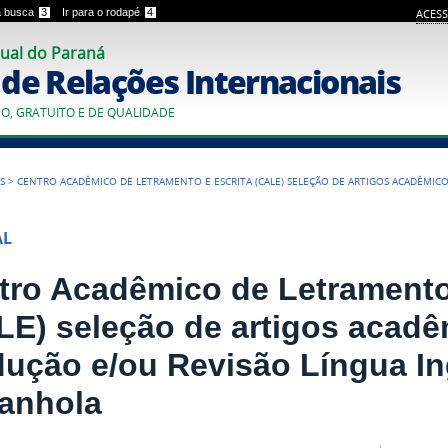
 a busca
3
Ir para o rodapé
4
ACESS
ual do Paraná
o de Relações Internacionais
CO, GRATUITO E DE QUALIDADE
S
>
CENTRO ACADÊMICO DE LETRAMENTO E ESCRITA (CALE) SELEÇÃO DE ARTIGOS ACADÊMICO
AL
tro Acadêmico de Letramento
LE) seleção de artigos acadê
dução e/ou Revisão Língua In
anhola