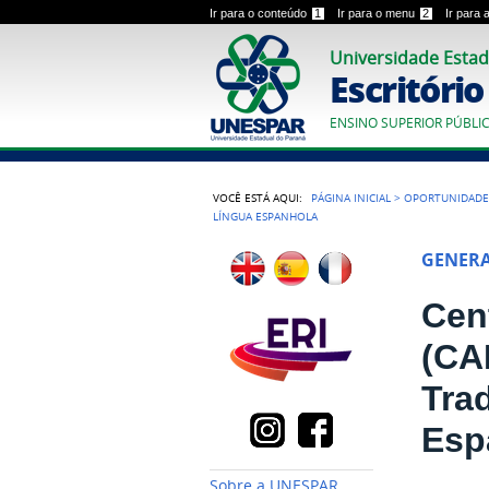
Ir para o conteúdo
1
Ir para o menu
2
Ir para
Universidade Estad
Escritóri
ENSINO SUPERIOR PÚBLI
VOCÊ ESTÁ AQUI:
PÁGINA INICIAL
>
OPORTUNIDADE
LÍNGUA ESPANHOLA
GENER
Cen
(CA
Tra
Esp
Sobre a UNESPAR