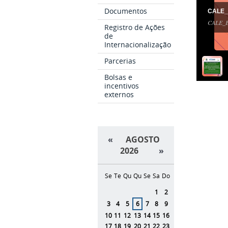
Documentos
CALE_E
CALE_Ed
Registro de Ações
de
Internacionalização
Parcerias
Bolsas e
incentivos
externos
«
AGOSTO
2026
»
Se
Te
Qu
Qu
Se
Sa
Do
Agosto
1
2
3
4
5
6
7
8
9
10
11
12
13
14
15
16
17
18
19
20
21
22
23