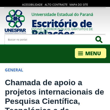
ACESSIBILIDADE
ALTO CONTRASTE
MAPA DO SITE
Universidade Estadual do Paraná
Escritório de
Relações
ENSINO SUPERIOR PÚBLICO, GRATUITO E DE
QUALIDADE
Busca
Bus
Internacionais
GENERAL
Chamada de apoio a
projetos internacionais de
Pesquisa Científica,