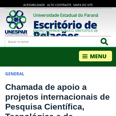
ACESSIBILIDADE
ALTO CONTRASTE
MAPA DO SITE
Universidade Estadual do Paraná
Escritório de
Relações
ENSINO SUPERIOR PÚBLICO, GRATUITO E DE
QUALIDADE
Busca
Bus
Internacionais
GENERAL
Chamada de apoio a
projetos internacionais de
Pesquisa Científica,