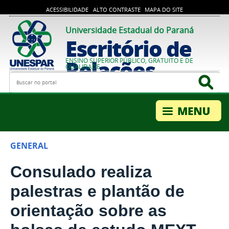
ACESSIBILIDADE
ALTO CONTRASTE
MAPA DO SITE
Universidade Estadual do Paraná
Escritório de
Relações
ENSINO SUPERIOR PÚBLICO, GRATUITO E DE
QUALIDADE
Busca
Bus
Internacionais
GENERAL
Consulado realiza
palestras e plantão de
orientação sobre as