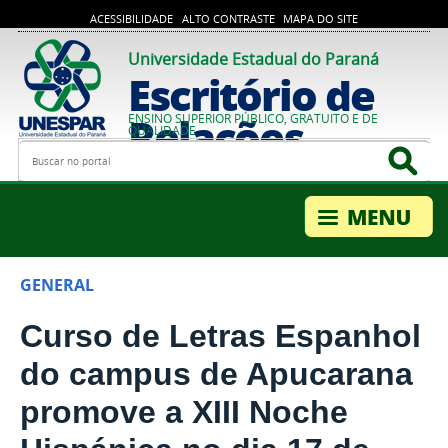
ACESSIBILIDADE
ALTO CONTRASTE
MAPA DO SITE
Universidade Estadual do Paraná
Escritório de
Relações
ENSINO SUPERIOR PÚBLICO, GRATUITO E DE
QUALIDADE
Busca
Bus
Internacionais
GENERAL
Curso de Letras Espanhol
do campus de Apucarana
promove a XIII Noche