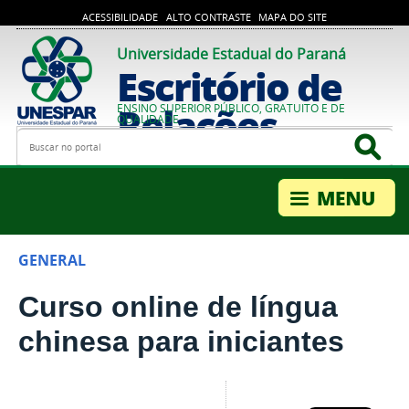
ACESSIBILIDADE
ALTO CONTRASTE
MAPA DO SITE
Universidade Estadual do Paraná
Escritório de
Relações
ENSINO SUPERIOR PÚBLICO, GRATUITO E DE
QUALIDADE
Busca
Bus
Internacionais
GENERAL
Curso online de língua
chinesa para iniciantes