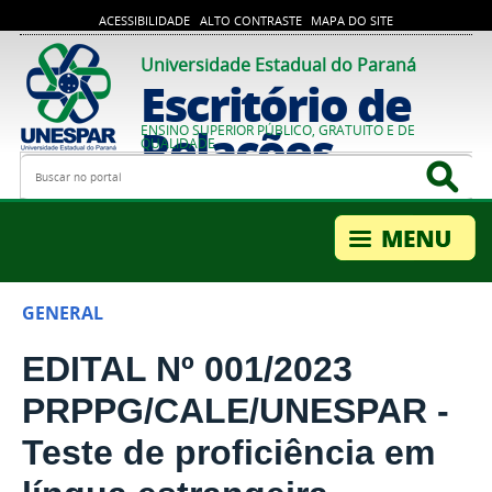
ACESSIBILIDADE
ALTO CONTRASTE
MAPA DO SITE
Universidade Estadual do Paraná
Escritório de
Relações
ENSINO SUPERIOR PÚBLICO, GRATUITO E DE
QUALIDADE
Busca
Bus
Internacionais
GENERAL
EDITAL Nº 001/2023
PRPPG/CALE/UNESPAR -
Teste de proficiência em