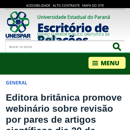
ACESSIBILIDADE
ALTO CONTRASTE
MAPA DO SITE
Universidade Estadual do Paraná
Escritório de
Relações
ENSINO SUPERIOR PÚBLICO, GRATUITO E DE
QUALIDADE
Busca
Bus
Internacionais
GENERAL
Editora britânica promove
webinário sobre revisão
por pares de artigos