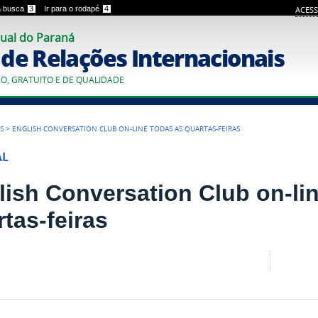
 a busca
3
Ir para o rodapé
4
ACESS
ual do Paraná
o de Relações Internacionais
CO, GRATUITO E DE QUALIDADE
S
>
ENGLISH CONVERSATION CLUB ON-LINE TODAS AS QUARTAS-FEIRAS
AL
lish Conversation Club on-li
tas-feiras