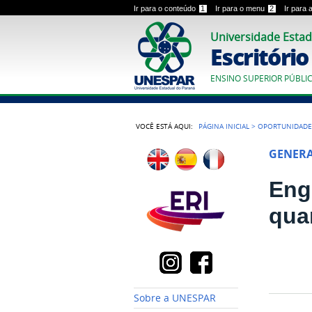
Ir para o conteúdo
1
Ir para o menu
2
Ir para
Universidade Estad
Escritóri
ENSINO SUPERIOR PÚBLI
VOCÊ ESTÁ AQUI:
PÁGINA INICIAL
>
OPORTUNIDADE
GENER
Eng
quar
Sobre a UNESPAR