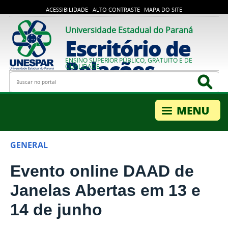
ACESSIBILIDADE
ALTO CONTRASTE
MAPA DO SITE
Universidade Estadual do Paraná
Escritório de
Relações
ENSINO SUPERIOR PÚBLICO, GRATUITO E DE
QUALIDADE
Busca
Bus
Internacionais
GENERAL
Evento online DAAD de
Janelas Abertas em 13 e
14 de junho