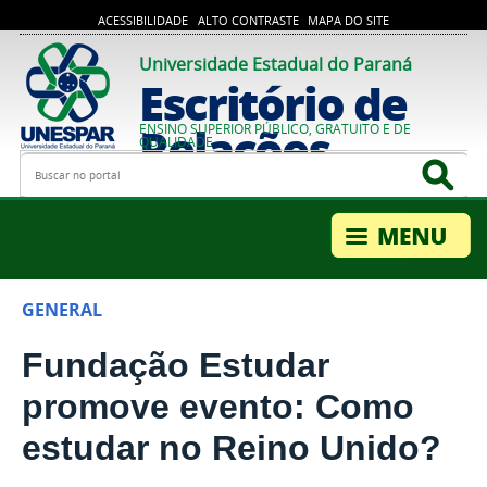
ACESSIBILIDADE
ALTO CONTRASTE
MAPA DO SITE
Universidade Estadual do Paraná
Escritório de
Relações
ENSINO SUPERIOR PÚBLICO, GRATUITO E DE
QUALIDADE
Busca
Bus
Internacionais
GENERAL
Fundação Estudar
promove evento: Como
estudar no Reino Unido?