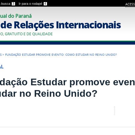
 a busca
3
Ir para o rodapé
4
ACESS
ual do Paraná
o de Relações Internacionais
CO, GRATUITO E DE QUALIDADE
S
>
FUNDAÇÃO ESTUDAR PROMOVE EVENTO: COMO ESTUDAR NO REINO UNIDO?
AL
dação Estudar promove eve
udar no Reino Unido?