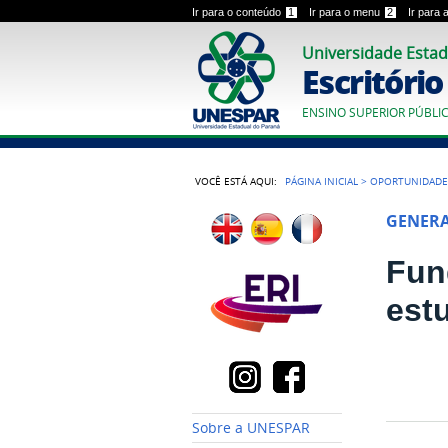
Ir para o conteúdo
1
Ir para o menu
2
Ir para
Universidade Estad
Escritóri
ENSINO SUPERIOR PÚBLI
VOCÊ ESTÁ AQUI:
PÁGINA INICIAL
>
OPORTUNIDADE
GENER
Fun
est
Sobre a UNESPAR